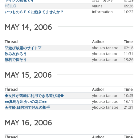
トイレの映像です
野口 みさき
07:29
HELLO
yuuna
09:28
いつものＳＥＸに飽きてませんか？
information
10:22
MAY 14, 2006
Thread
Author
Time
▽遊び放題のサイト▽
yhouko tanabe
02:18
飲み友作ろう
yhouko tanabe
11:31
無料で探そう
yhouko tanabe
19:26
MAY 15, 2006
Thread
Author
Time
◆女性が気軽に利用できる遊び場◆
yhouko tanabe
10:45
■■真剣な出会いの為に■■
yhouko tanabe
16:11
★年齢.目的別で好みの相手
yhouko tanabe
21:31
MAY 16, 2006
Thread
Author
Time