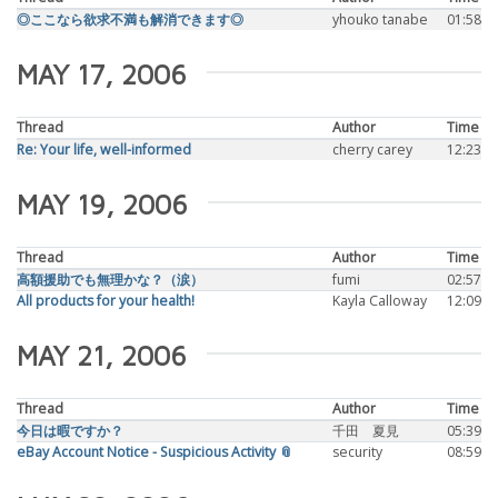
◎ここなら欲求不満も解消できます◎
yhouko tanabe
01:58
MAY 17, 2006
Thread
Author
Time
Re: Your life, well-informed
cherry carey
12:23
MAY 19, 2006
Thread
Author
Time
高額援助でも無理かな？（涙）
fumi
02:57
All products for your health!
Kayla Calloway
12:09
MAY 21, 2006
Thread
Author
Time
今日は暇ですか？
千田 夏見
05:39
eBay Account Notice - Suspicious Activity 📎
security
08:59