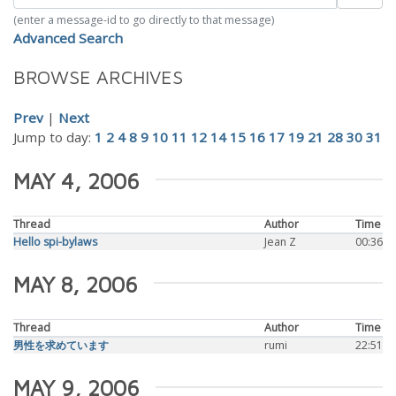
(enter a message-id to go directly to that message)
Advanced Search
BROWSE ARCHIVES
Prev
|
Next
Jump to day:
1
2
4
8
9
10
11
12
14
15
16
17
19
21
28
30
31
MAY 4, 2006
Thread
Author
Time
Hello spi-bylaws
Jean Z
00:36
MAY 8, 2006
Thread
Author
Time
男性を求めています
rumi
22:51
MAY 9, 2006