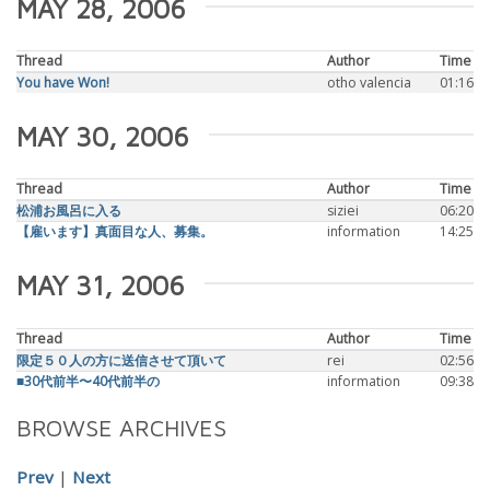
MAY 28, 2006
Thread
Author
Time
You have Won!
otho valencia
01:16
MAY 30, 2006
Thread
Author
Time
松浦お風呂に入る
siziei
06:20
【雇います】真面目な人、募集。
information
14:25
MAY 31, 2006
Thread
Author
Time
限定５０人の方に送信させて頂いて
rei
02:56
■30代前半〜40代前半の
information
09:38
BROWSE ARCHIVES
Prev
|
Next